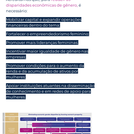
disparidades econômicas de gênero,
é
necessário:
Mobilizar capital e expandir operações
financeiras dentro do tema;
Fortalecer o empreendedorismo feminino;
Promover mais lideranças femininas;
Incentivar maior igualdade de gênero nas
empresas;
Promover condições para o aumento da
renda e da acumulação de ativos por
mulheres;
Apoiar instituições atuantes na disseminação
de conhecimento e em redes de apoio para
mulheres.