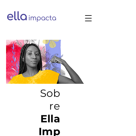
Sob
re
Ella
Imp